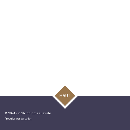
HAUT
© 2024 - 2026 tnd cpts australe
Propulsé par
Webador