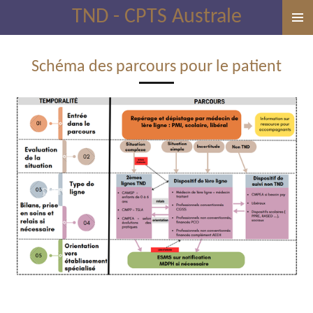
TND - CPTS Australe
Passer
au
contenu
Schéma des parcours pour le patient
principal