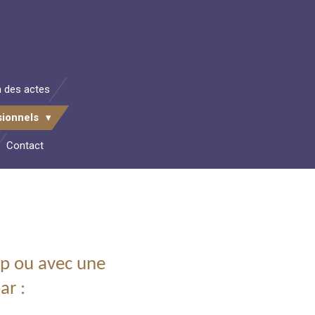
n des actes
ssionnels
Contact
ap ou avec une
ar :